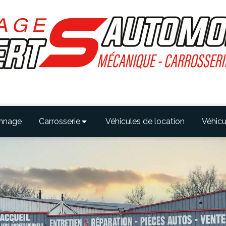
nnage
Carrosserie
Véhicules de location
Véhicu