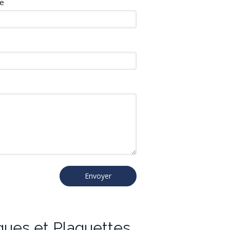
e
Envoyer
es et Plaquettes