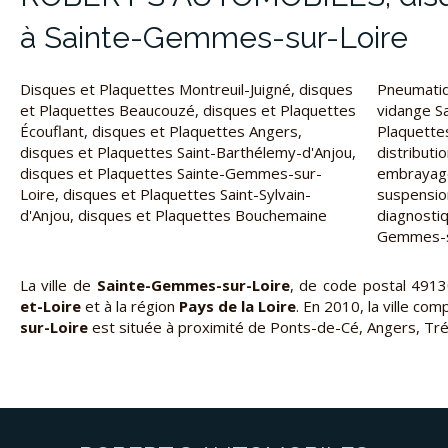
à Sainte-Gemmes-sur-Loire
Disques et Plaquettes Montreuil-Juigné
,
disques
Pneumatiq
et Plaquettes Beaucouzé
,
disques et Plaquettes
vidange S
Écouflant
,
disques et Plaquettes Angers
,
Plaquette
disques et Plaquettes Saint-Barthélemy-d'Anjou
,
distribut
disques et Plaquettes Sainte-Gemmes-sur-
embrayag
Loire
,
disques et Plaquettes Saint-Sylvain-
suspensio
d'Anjou
,
disques et Plaquettes Bouchemaine
diagnosti
Gemmes-s
La ville de
Sainte-Gemmes-sur-Loire
, de code postal 491
et-Loire
et à la région
Pays de la Loire
. En 2010, la ville co
sur-Loire
est située à proximité de Ponts-de-Cé, Angers, Trél